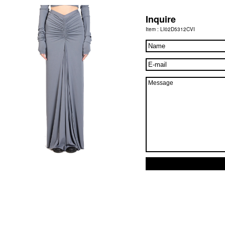
Inquire
Item : LI02D5312CVI