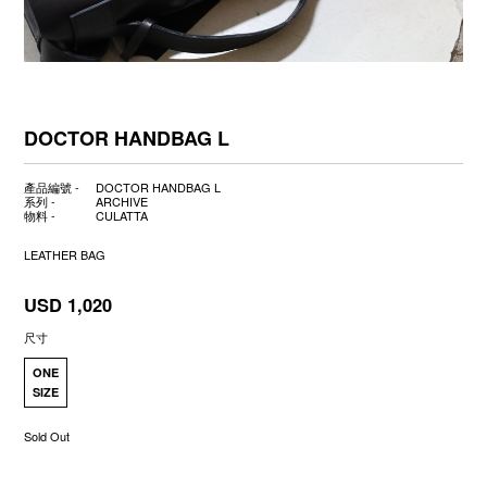
DOCTOR HANDBAG L
產品編號 -
DOCTOR HANDBAG L
系列 -
ARCHIVE
物料 -
CULATTA
LEATHER BAG
USD 1,020
尺寸
ONE
SIZE
Sold Out