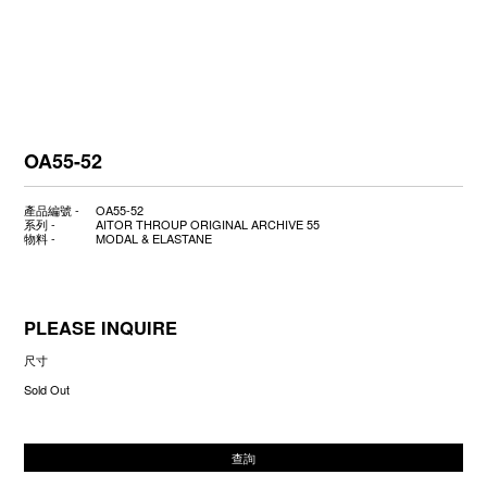
OA55-52
產品編號 -
OA55-52
系列 -
AITOR THROUP ORIGINAL ARCHIVE 55
物料 -
MODAL & ELASTANE
PLEASE INQUIRE
尺寸
Sold Out
查詢