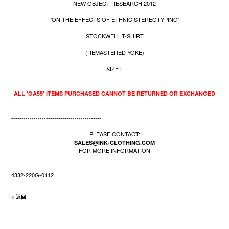
NEW OBJECT RESEARCH 2012
'ON THE EFFECTS OF ETHNIC STEREOTYPING'
STOCKWELL T-SHIRT
(REMASTERED YOKE)
SIZE L
ALL 'OA55' ITEMS PURCHASED CANNOT BE RETURNED OR EXCHANGED
--------------------------------------------
PLEASE CONTACT:
SALES@INK-CLOTHING.COM
FOR MORE INFORMATION
4332-220G-0112
< 返回