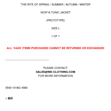
'THE RITE OF SPRING / SUMMER / AUTUMN / WINTER'
NOR'16 TUNIC JACKET
(PROTOTYPE)
SIZE L
1 OF 1
ALL 'OA55' ITEMS PURCHASED CANNOT BE RETURNED OR EXCHANGED
--------------------------------------------
PLEASE CONTACT:
SALES@INK-CLOTHING.COM
FOR MORE INFORMATION
5543-1018G-4560
< 返回