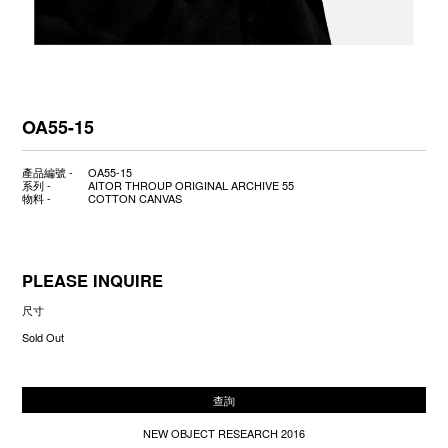
OA55-15
產品編號 -
OA55-15
系列 -
AITOR THROUP ORIGINAL ARCHIVE 55
物料 -
COTTON CANVAS
PLEASE INQUIRE
尺寸
Sold Out
查詢
NEW OBJECT RESEARCH 2016