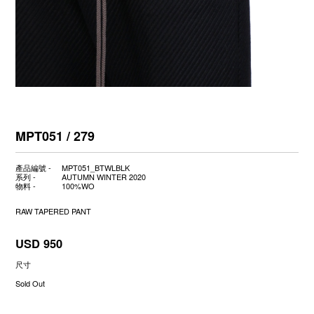
MPT051 / 279
產品編號 -
MPT051_BTWLBLK
系列 -
AUTUMN WINTER 2020
物料 -
100%WO
RAW TAPERED PANT
USD 950
尺寸
Sold Out