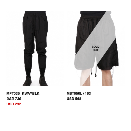
60% OFF
MPT035_KWAYBLK
MST050L / 163
USD 568
USD 730
USD 292