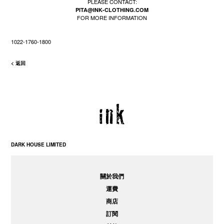
PLEASE CONTACT:
PITA@INK-CLOTHING.COM
FOR MORE INFORMATION
1022-1760-1800
< 返回
DARK HOUSE LIMITED
關於我們
運費
商店
訂閱