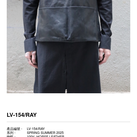
LV-154/RAY
產品編號 -
LV-154/RAY
系列 -
SPRING SUMMER 2025
物料 -
100% HORSE LEATHER