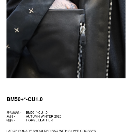
BM50+*-CU1.0
產品編號 -
BM50+*-CU1.0
系列 -
AUTUMN WINTER 2025
物料 -
HORSE LEATHER
LARGE SQUARE SHOULDER BAG WITH SILVER CROSSES