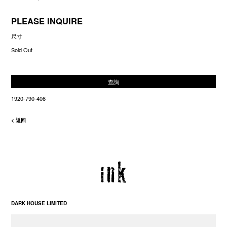
PLEASE INQUIRE
尺寸
Sold Out
查詢
1920-790-406
< 返回
DARK HOUSE LIMITED