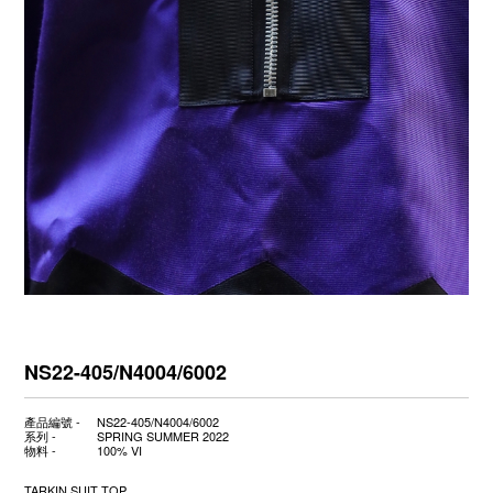
NS22-405/N4004/6002
產品編號 -
NS22-405/N4004/6002
系列 -
SPRING SUMMER 2022
物料 -
100% VI
TARKIN SUIT TOP