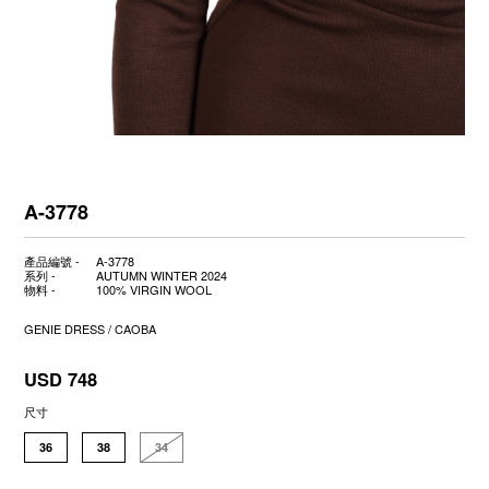
A-3778
產品編號 -
A-3778
系列 -
AUTUMN WINTER 2024
物料 -
100% VIRGIN WOOL
GENIE DRESS / CAOBA
USD 748
尺寸
36
38
34