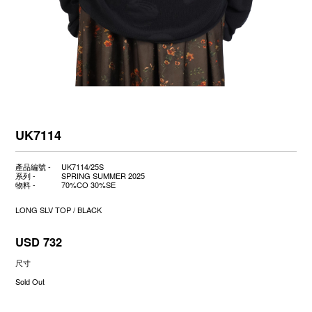
UK7114
產品編號 -
UK7114/25S
系列 -
SPRING SUMMER 2025
物料 -
70%CO 30%SE
LONG SLV TOP / BLACK
USD 732
尺寸
Sold Out